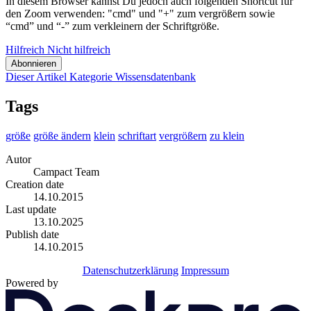
In diesem Browser kannst Du jedoch auch folgenden Shortcut für
den Zoom verwenden: "cmd" und "+" zum vergrößern sowie
“cmd” und “-” zum verkleinern der Schriftgröße.
Hilfreich
Nicht hilfreich
Abonnieren
Dieser Artikel
Kategorie
Wissensdatenbank
Tags
größe
größe ändern
klein
schriftart
vergrößern
zu klein
Autor
Campact Team
Creation date
14.10.2015
Last update
13.10.2025
Publish date
14.10.2015
Datenschutzerklärung
Impressum
Powered by