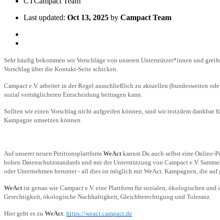
CT
Campact Team
Last updated:
Oct 13, 2025
by
Campact Team
Sehr häufig bekommen wir Vorschläge von unseren Unterstützer*innen und greife
Vorschlag über die Kontakt-Seite schicken.
Campact e.V. arbeitet in der Regel ausschließlich zu aktuellen (bundesweiten ode
sozial verträglicheren Entscheidung beitragen kann.
Sollten wir einen Vorschlag nicht aufgreifen können, sind wir trotzdem dankbar f
Kampagne umsetzen können.
Auf unserer neuen Petitionsplattform
WeAct
kannst Du auch selbst eine Online-Pe
hohen Datenschutzstandards und mit der Unterstützung von Campact e.V. Sammel U
oder Unternehmen herunter - all dies ist möglich mit WeAct. Kampagnen, die au
WeAct
ist genau wie Campact e.V. eine Plattform für sozialen, ökologischen un
Gerechtigkeit, ökologische Nachhaltigkeit, Gleichberechtigung und Toleranz.
Hier geht es zu
WeAct
:
https://weact.campact.de