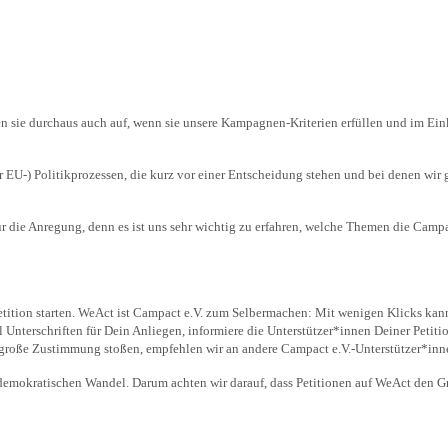
n sie durchaus auch auf, wenn sie unsere Kampagnen-Kriterien erfüllen und im Ei
r EU-) Politikprozessen, die kurz vor einer Entscheidung stehen und bei denen wir
ür die Anregung, denn es ist uns sehr wichtig zu erfahren, welche Themen die Camp
tition starten. WeAct ist Campact e.V. zum Selbermachen: Mit wenigen Klicks kann 
nterschriften für Dein Anliegen, informiere die Unterstützer*innen Deiner Petitio
f große Zustimmung stoßen, empfehlen wir an andere Campact e.V.-Unterstützer*inn
d demokratischen Wandel. Darum achten wir darauf, dass Petitionen auf WeAct den 