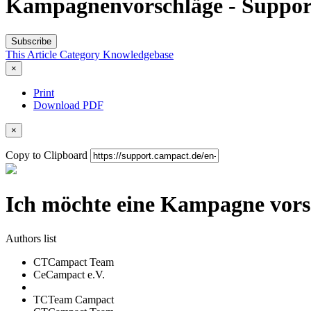
Kampagnenvorschläge - Suppor
Subscribe
This Article
Category
Knowledgebase
×
Print
Download PDF
×
Copy to Clipboard
Ich möchte eine Kampagne vors
Authors list
CT
Campact Team
Ce
Campact e.V.
TC
Team Campact