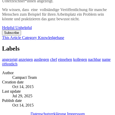
Unterzeichner*innen angezeigt.
Wir wissen, dass eine vollständige Veröffentlichung für manche
Menschen zum Beispiel für ihren Arbeitsplatz ein Problem sein
könnte und praktizieren das ganz bewusst nicht.
Helpful
Unhelpful
Subscribe
This Article
Category
Knowledgebase
Labels
angezeigt
anzeigen
ausliegen
chef
einsehen
kollegen
nachbar
name
öffentlich
Author
Campact Team
Creation date
Oct 14, 2015
Last update
Jul 29, 2025
Publish date
Oct 14, 2015
Datenschutzerklärung
Impressum