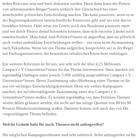
hoher Relevanz sein und breit diskutiert werden. Denn dann kann der Protest
von zehntausenden Bürger*innen wirklich den Unterschied bei einer
anstehenden politischen Entscheidung machen. Das kann passieren, wenn es in
der Regierungskoalition unterschiedliche Positionen gibt und wir eine davon
bestärken können. Oder wenn ein Gesetz noch den Bundesrat passieren muss
und wir durch Protest darauf hinwirken können, dass sich einzelne Länder noch
umentscheiden. Manchmal sind Politiker*innen so angreifbar, dass sie plötzlich
auch vorher undenkbare Entscheidungen treffen – wie etwa beim Atomausstieg
nach Fukushima. Wenn wir ein Thema aufgreifen, kooperieren wir in der Regel
mit Fachorganisationen, die besonderes inhaltliches Know-how einbringen.
Ein weiteres Kriterium ist für uns, wie sehr sich die über 4,25 Millionen
Campact e.V.-Unterstützer*innen für das Thema interessieren. Dazu machen wir
regelmäßig Umfragen unter jeweils 5.000 zufällig ausgewählten Campact e.V.-
Unterstützer*innen. Deren Zustimmung oder Ablehnung eines Themas ist für
uns ein wichtiges Entscheidungskriterium. Denn wir wollen Kampagnen
machen, die auf überwältigende Zustimmung unter den Campact e.V.-
Unterstützer*innen stoßen. Es kommt regelmäßig vor, dass Petitions-Themen
wieder fallen gelassen werden, die nicht auf das nötige Quorum von 80 bis 90
Prozent Mindestzustimmung stoßen. Darunter könnte sich auch das von Dir
vorgeschlagene Thema befinden.
Welche Gründe habt Ihr noch, Themen nicht aufzugreifen?
Die möglichen Kampagnenthemen sind sehr zahlreich. Jedes aufzugreifen ist für