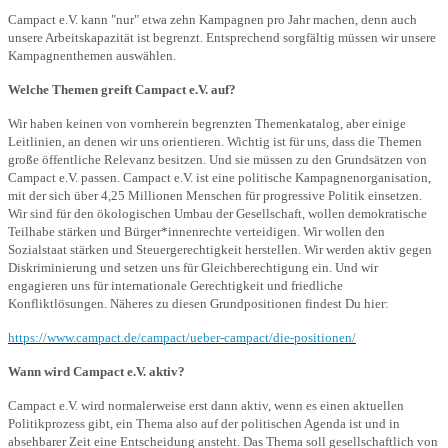
Campact e.V. kann "nur" etwa zehn Kampagnen pro Jahr machen, denn auch
unsere Arbeitskapazität ist begrenzt. Entsprechend sorgfältig müssen wir unsere
Kampagnenthemen auswählen.
Welche Themen greift Campact e.V. auf?
Wir haben keinen von vornherein begrenzten Themenkatalog, aber einige
Leitlinien, an denen wir uns orientieren. Wichtig ist für uns, dass die Themen
große öffentliche Relevanz besitzen. Und sie müssen zu den Grundsätzen von
Campact e.V. passen. Campact e.V. ist eine politische Kampagnenorganisation,
mit der sich über 4,25 Millionen Menschen für progressive Politik einsetzen.
Wir sind für den ökologischen Umbau der Gesellschaft, wollen demokratische
Teilhabe stärken und Bürger*innenrechte verteidigen. Wir wollen den
Sozialstaat stärken und Steuergerechtigkeit herstellen. Wir werden aktiv gegen
Diskriminierung und setzen uns für Gleichberechtigung ein. Und wir
engagieren uns für internationale Gerechtigkeit und friedliche
Konfliktlösungen. Näheres zu diesen Grundpositionen findest Du hier:
https://www.campact.de/campact/ueber-campact/die-positionen/
Wann wird Campact e.V. aktiv?
Campact e.V. wird normalerweise erst dann aktiv, wenn es einen aktuellen
Politikprozess gibt, ein Thema also auf der politischen Agenda ist und in
absehbarer Zeit eine Entscheidung ansteht. Das Thema soll gesellschaftlich von